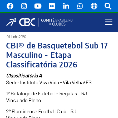
Pular
para
o
conteúdo
principal
Menu
01, Junho 2026
Principal
CBI® de Basquetebol Sub 17
Masculino - Etapa
Classificatória 2026
Classificatória A
Sede: Instituto Viva Vida - Vila Velha/ES
1º Botafogo de Futebol e Regatas – RJ
Vinculado Pleno
2º Fluminense Football Club – RJ