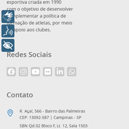
esportiva criada em 1990
com o objetivo de desenvolver
e implementar a política de
Libras
formação de atletas, por meio
de apoio aos clubes.
Voz
+ Acessibilidade
Redes Sociais
Contato
R. Açaí, 566 - Bairro das Palmeiras
CEP: 13092-587 | Campinas - SP
SBN Qd.02 Bloco F, Lt. 12, Sala 1503