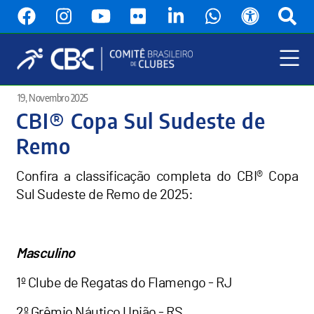
Pular
para
o
conteúdo
principal
Menu
19, Novembro 2025
Principal
CBI® Copa Sul Sudeste de
Remo
Confira a classificação completa do CBI® Copa
Sul Sudeste de Remo de 2025:
Masculino
1º Clube de Regatas do Flamengo - RJ
2º Grêmio Náutico União - RS