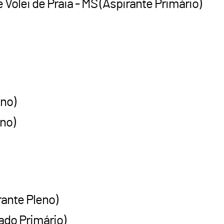
 Volei de Praia - MS (Aspirante Primário)
eno)
eno)
rante Pleno)
ado Primário)