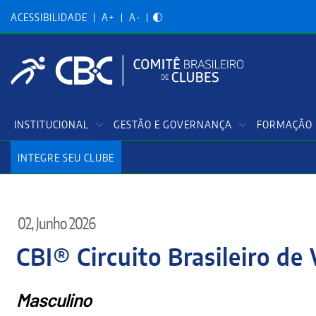
Acessibilidadade
Pular
para
ACESSIBILIDADE
A+
A-
o
conteúdo
principal
Menu
INSTITUCIONAL
GESTÃO E GOVERNANÇA
FORMAÇÃO 
Principal
INTEGRE SEU CLUBE
02, Junho 2026
CBI® Circuito Brasileiro de 
Masculino