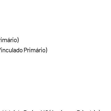
rimário)
Vinculado Primário)