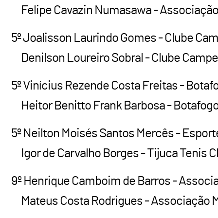
Felipe Cavazin Numasawa - Associação Ma
5º Joalisson Laurindo Gomes - Clube Camp
Denilson Loureiro Sobral - Clube Campest
5º Vinícius Rezende Costa Freitas - Botaf
Heitor Benitto Frank Barbosa - Botafogo 
5º Neilton Moisés Santos Mercês - Esport
Igor de Carvalho Borges - Tijuca Tenis Cl
9º Henrique Camboim de Barros - Associaç
Mateus Costa Rodrigues - Associação Mar