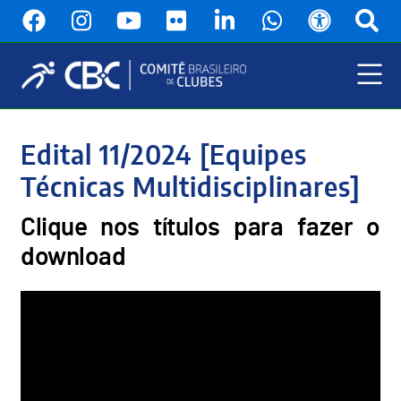
Pular
para
o
conteúdo
principal
Menu
Principal
Edital 11/2024 [Equipes
Técnicas Multidisciplinares]
Clique nos títulos para fazer o
download