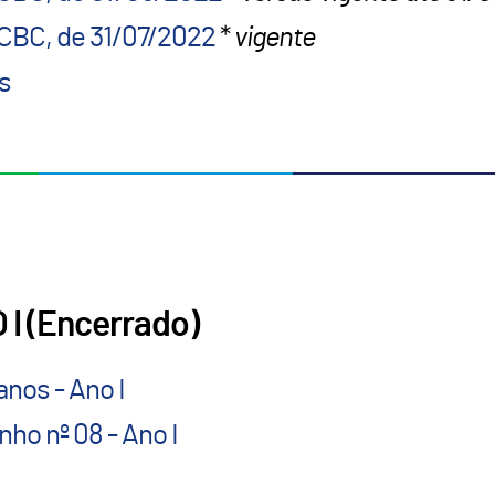
CBC, de 31/07/2022
*
vigente
s
I (Encerrado)
nos - Ano I
ho nº 08 - Ano I