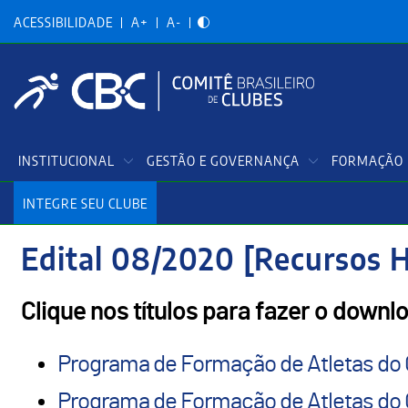
Acessibilidadade
Pular
para
ACESSIBILIDADE
A+
A-
o
conteúdo
principal
Menu
INSTITUCIONAL
GESTÃO E GOVERNANÇA
FORMAÇÃO 
Principal
INTEGRE SEU CLUBE
Edital 08/2020 [Recursos
Clique nos títulos para fazer o downl
Programa de Formação de Atletas do 
Programa de Formação de Atletas do