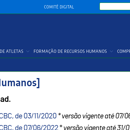
Search
COMITÊ DIGITAL
DE ATLETAS
FORMAÇÃO DE RECURSOS HUMANOS
COMPR
 Humanos]
oad.
CBC, de 03/11/2020
* versão vigente até 07/
 CBC, de 07/06/2022
*
versão vigente até 31/