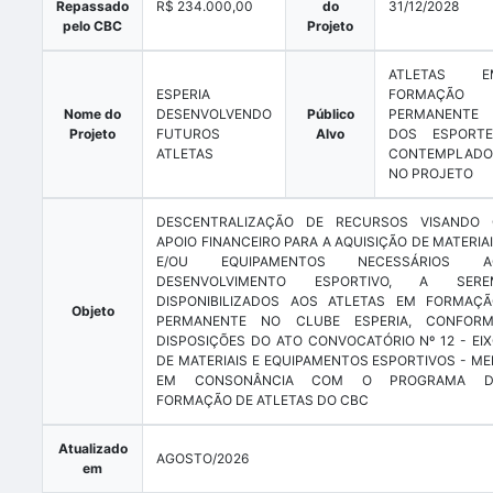
Repassado
R$ 234.000,00
do
31/12/2028
pelo CBC
Projeto
ATLETAS E
ESPERIA
FORMAÇÃO
Nome do
DESENVOLVENDO
Público
PERMANENTE
Projeto
FUTUROS
Alvo
DOS ESPORTE
ATLETAS
CONTEMPLADO
NO PROJETO
DESCENTRALIZAÇÃO DE RECURSOS VISANDO 
APOIO FINANCEIRO PARA A AQUISIÇÃO DE MATERIA
E/OU EQUIPAMENTOS NECESSÁRIOS A
DESENVOLVIMENTO ESPORTIVO, A SERE
DISPONIBILIZADOS AOS ATLETAS EM FORMAÇ
Objeto
PERMANENTE NO CLUBE ESPERIA, CONFORM
DISPOSIÇÕES DO ATO CONVOCATÓRIO Nº 12 - EI
DE MATERIAIS E EQUIPAMENTOS ESPORTIVOS - ME
EM CONSONÂNCIA COM O PROGRAMA D
FORMAÇÃO DE ATLETAS DO CBC
Atualizado
AGOSTO/2026
em