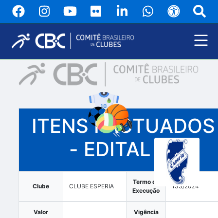
Pular
para
o
conteúdo
principal
Menu
Principal
ITENS PACTUADOS
- EDITAL 12
Termo de
Clube
CLUBE ESPERIA
133/2024
Execução
Valor
Vigência