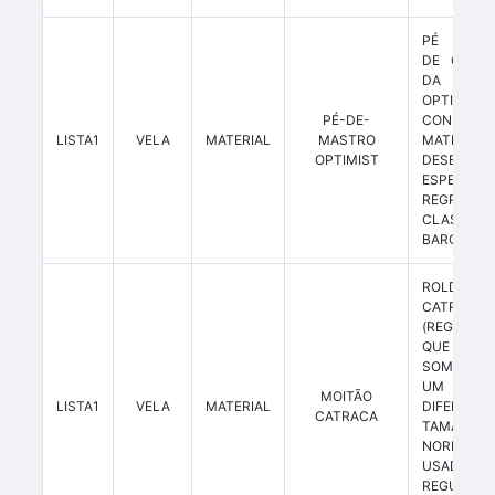
PÉ DE M
DE COMPE
DA CL
OPTIMIST,
PÉ-DE-
CONSTRUÍ
LISTA1
VELA
MATERIAL
MASTRO
MATERI
OPTIMIST
DESENHO
ESPECIFIC
REGR
CLASS
BARCO.
ROLDAN
CATRACA
(REGULÁVE
QUE PODE
SOMENTE
UM LAD
MOITÃO
LISTA1
VELA
MATERIAL
DIFERENTE
CATRACA
TAMANHOS
NORMALM
USAD
REGULAG