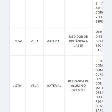
E ABRAÇA
AJUSTÁVE
CORREI
VELCRO
ESPECIAL.
MEDIDO
MEDIDOR DE
DISTÂNCIA
LISTA1
VELA
MATERIAL
DISTÂNCIA A
DIGITA
LASER
TECNOLO
LASER.
RETRANCA
COMPLE
COMPETIÇ
CLASSE
OPTIMIST,
RETRANCA DE
CONSTRUÍ
LISTA1
VELA
MATERIAL
ALUMÍNIO
MATERI
OPTMIST
DESENHO
ESPECIFIC
REGR
CLASS
BARCO.