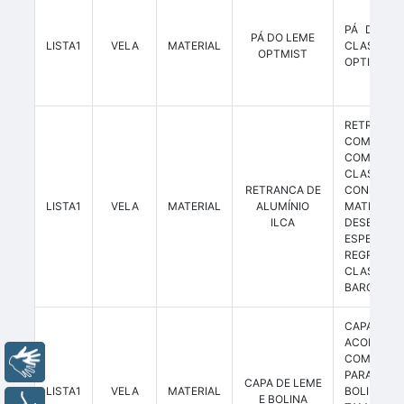
PÁ DO LE
PÁ DO LEME
LISTA1
VELA
MATERIAL
CLASSE
OPTMIST
OPTIMIST
RETRANCA
COMPLE
COMPETIÇ
CLASSE 
RETRANCA DE
CONSTRUÍ
LISTA1
VELA
MATERIAL
ALUMÍNIO
MATERI
ILCA
DESENHO
ESPECIFIC
REGR
CLASS
BARCO.
CAPA DE 
ACOLCHO
COM PRO
Libras
PARA O L
CAPA DE LEME
LISTA1
VELA
MATERIAL
BOLIN
E BOLINA