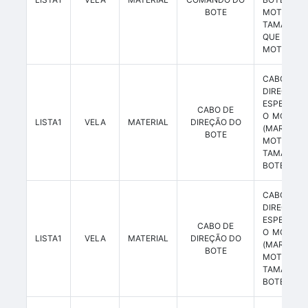
BOTE
MOTOR
TAMANHO 
QUE ACOP
MOTOR.
CABO
DIREÇÃO
ESPECÍFIC
CABO DE
O MOTOR 
LISTA1
VELA
MATERIAL
DIREÇÃO DO
(MARC
BOTE
MOTOR)
TAMANHO 
BOTE.
CABO
DIREÇÃO
ESPECÍFIC
CABO DE
O MOTOR 
LISTA1
VELA
MATERIAL
DIREÇÃO DO
(MARC
BOTE
MOTOR)
TAMANHO 
BOTE.