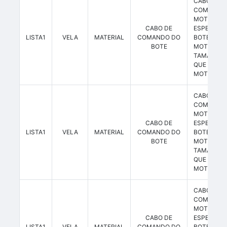
CABO
COMAND
MOTOR
CABO DE
ESPECÍFI
LISTA1
VELA
MATERIAL
COMANDO DO
BOTE (MA
BOTE
MOTOR
TAMANHO 
QUE ACOP
MOTOR.
CABO
COMAND
MOTOR
CABO DE
ESPECÍFI
LISTA1
VELA
MATERIAL
COMANDO DO
BOTE (MA
BOTE
MOTOR
TAMANHO 
QUE ACOP
MOTOR.
CABO
COMAND
MOTOR
CABO DE
ESPECÍFI
LISTA1
VELA
MATERIAL
COMANDO DO
BOTE (MA