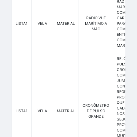
RADIO
MARÍTIMO 
COM BAT
RÁDIO VHF
CARREGAD
LISTA1
VELA
MATERIAL
MARÍTIMO A
PARA
MÃO
COMUNIC
ENTRE BA
COM OS C
MARÍTIMO
RELÓGI
PULSO
CRONÔME
COM 
JUMBO,
CONTAGE
REGRESSIV
PROGRAMÁ
QUE API
CRONÔMETRO
CADA MIN
LISTA1
VELA
MATERIAL
DE PULSO
NOS DEZ 
GRANDE
SEGUND
PROVA D
COM NÚ
MUITO GR