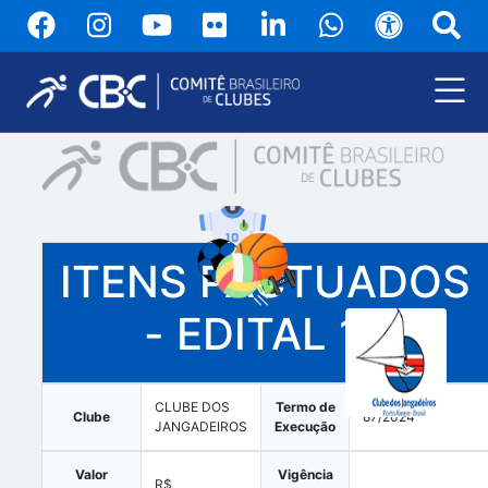
Pular
para
o
conteúdo
principal
Menu
Principal
ITENS PACTUADOS
- EDITAL 12
CLUBE DOS
Termo de
Clube
87/2024
JANGADEIROS
Execução
Valor
Vigência
R$