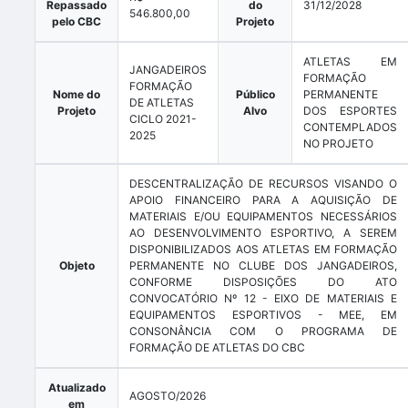
Repassado
do
31/12/2028
546.800,00
pelo CBC
Projeto
ATLETAS EM
JANGADEIROS
FORMAÇÃO
FORMAÇÃO
Nome do
Público
PERMANENTE
DE ATLETAS
Projeto
Alvo
DOS ESPORTES
CICLO 2021-
CONTEMPLADOS
2025
NO PROJETO
DESCENTRALIZAÇÃO DE RECURSOS VISANDO O
APOIO FINANCEIRO PARA A AQUISIÇÃO DE
MATERIAIS E/OU EQUIPAMENTOS NECESSÁRIOS
AO DESENVOLVIMENTO ESPORTIVO, A SEREM
DISPONIBILIZADOS AOS ATLETAS EM FORMAÇÃO
Objeto
PERMANENTE NO CLUBE DOS JANGADEIROS,
CONFORME DISPOSIÇÕES DO ATO
CONVOCATÓRIO Nº 12 - EIXO DE MATERIAIS E
EQUIPAMENTOS ESPORTIVOS - MEE, EM
CONSONÂNCIA COM O PROGRAMA DE
FORMAÇÃO DE ATLETAS DO CBC
Atualizado
AGOSTO/2026
em