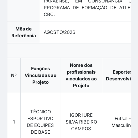
PARAENSE, EM CONSONÂNCIA C
PROGRAMA DE FORMAÇÃO DE ATLETA
CBC.
Mês de
AGOSTO/2026
Referência
Nome dos
Funções
profissionais
Esportes
Nº
Vinculadas ao
vinculados ao
Desenvolvido
Projeto
Projeto
TÉCNICO
IGOR IURE
ESPORTIVO
Futsal -
1
SILVA RIBEIRO
DE EQUIPES
Masculino
CAMPOS
DE BASE