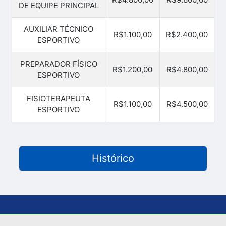
DE EQUIPE PRINCIPAL
AUXILIAR TÉCNICO
R$1.100,00
R$2.400,00
ESPORTIVO
PREPARADOR FÍSICO
R$1.200,00
R$4.800,00
ESPORTIVO
FISIOTERAPEUTA
R$1.100,00
R$4.500,00
ESPORTIVO
Histórico
Ano
Mês
2026
2026
2026
Agosto
Junho
Julho
Visualizar
Visualizar
Visualizar