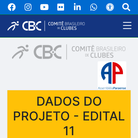
Pular
para
o
conteúdo
principal
Menu
Principal
DADOS DO
PROJETO - EDITAL
11