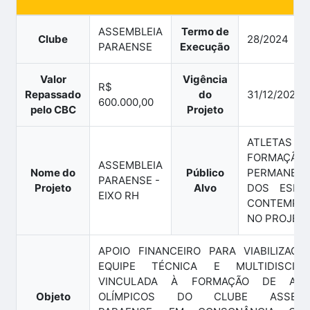
ASSEMBLEIA
Termo de
Clube
28/2024
PARAENSE
Execução
Valor
Vigência
R$
Repassado
do
31/12/2028
600.000,00
pelo CBC
Projeto
ATLETAS
FORMAÇÃO
ASSEMBLEIA
Nome do
Público
PERMANEN
PARAENSE -
Projeto
Alvo
DOS ESPO
EIXO RH
CONTEMPL
NO PROJET
APOIO FINANCEIRO PARA VIABILIZAÇÃ
EQUIPE TÉCNICA E MULTIDISCIPLI
VINCULADA À FORMAÇÃO DE ATL
Objeto
OLÍMPICOS DO CLUBE ASSEMBL