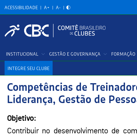
Acessibilidadade
Pular
para
ACESSIBILIDADE
A+
A-
o
conteúdo
principal
Menu
INSTITUCIONAL
GESTÃO E GOVERNANÇA
FORMAÇÃO 
Principal
INTEGRE SEU CLUBE
Competências de Treinadore
Liderança, Gestão de Pess
Objetivo:
Contribuir no desenvolvimento de comp