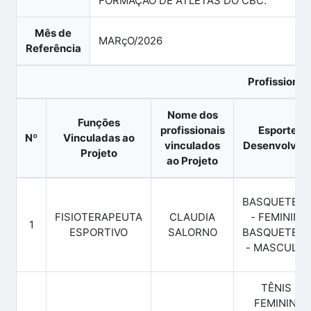
FORMAÇÃO DE ATLETAS DO CBC.
Mês de
MARçO/2026
Referência
Profissionai
Nome dos
Funções
profissionais
Esportes
Nº
Vinculadas ao
vinculados
Desenvolvid
Projeto
ao Projeto
BASQUETEB
FISIOTERAPEUTA
CLAUDIA
- FEMININO,
1
ESPORTIVO
SALORNO
BASQUETEB
- MASCULIN
TÊNIS -
FEMININO,