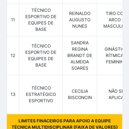
TÉCNICO
REINALDO
TIRO COM
ESPORTIVO DE
11
AUGUSTO
ARCO -
EQUIPES DE
NUNES
MASCULINO
BASE
SANDRA
TÉCNICO
REGINA
GINÁSTICA
ESPORTIVO DE
12
BRANDT DE
RÍTMICA -
EQUIPES DE
ALMEIDA
FEMININO
BASE
SOARES
TÉCNICO
CECILIA
NÃO SE
13
ESTRATÉGICO
BISCONCIN
APLICA
ESPORTIVO
LIMITES FINACEIROS PARA APOIO A EQUIPE
TÉCNICA MULTIDISCIPLINAR (FAIXA DE VALORES)