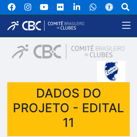
Pular
para
o
conteúdo
principal
Menu
Principal
DADOS DO
PROJETO - EDITAL
11