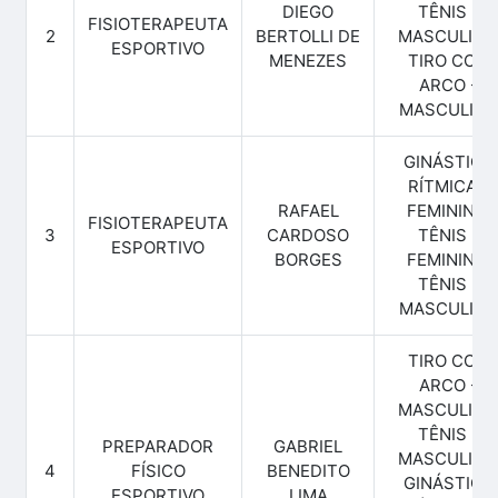
DIEGO
TÊNIS -
FISIOTERAPEUTA
2
BERTOLLI DE
MASCULINO
ESPORTIVO
MENEZES
TIRO COM
ARCO -
MASCULINO
GINÁSTICA
RÍTMICA -
RAFAEL
FEMININO,
FISIOTERAPEUTA
3
CARDOSO
TÊNIS -
ESPORTIVO
BORGES
FEMININO,
TÊNIS -
MASCULINO
TIRO COM
ARCO -
MASCULINO
TÊNIS -
PREPARADOR
GABRIEL
MASCULINO
4
FÍSICO
BENEDITO
GINÁSTICA
ESPORTIVO
LIMA