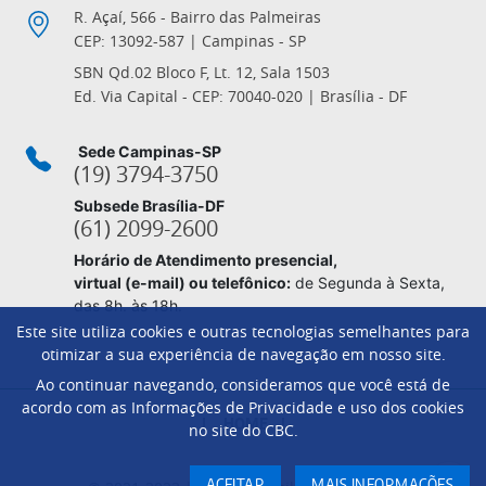
R. Açaí, 566 - Bairro das Palmeiras
CEP: 13092-587 | Campinas - SP
SBN Qd.02 Bloco F, Lt. 12, Sala 1503
Ed. Via Capital - CEP: 70040-020 | Brasília - DF
Sede Campinas-SP
(19) 3794-3750
Subsede Brasília-DF
(61) 2099-2600
Horário de Atendimento presencial,
virtual (e-mail) ou telefônico:
de Segunda à Sexta,
das 8h. às 18h.
Este site utiliza cookies e outras tecnologias semelhantes para
otimizar a sua experiência de navegação em nosso site.
Ao continuar navegando, consideramos que você está de
Footer
acordo com as Informações de Privacidade e uso dos cookies
HOME
no site do CBC.
ACEITAR
MAIS INFORMAÇÕES