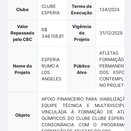
CLUBE
Termo de
Clube
134/2024
ESPERIA
Execução
Valor
Vigência
R$
Repassado
do
31/12/2028
346.158,81
pelo CBC
Projeto
ATLETAS 
ESPERIA
FORMAÇÃO
Nome do
RUMO A
Público
PERMANENTE
Projeto
LOS
Alvo
DOS ESPORT
ANGELES
CONTEMPLAD
NO PROJETO
APOIO FINANCEIRO PARA VIABILIZAÇÃO
EQUIPE TÉCNICA E MULTIDISCIPLINA
VINCULADA À FORMAÇÃO DE ATLET
Objeto
OLÍMPICOS DO CLUBE CLUBE ESPERIA, 
CONSONÂNCIA COM O PROGRAMA 