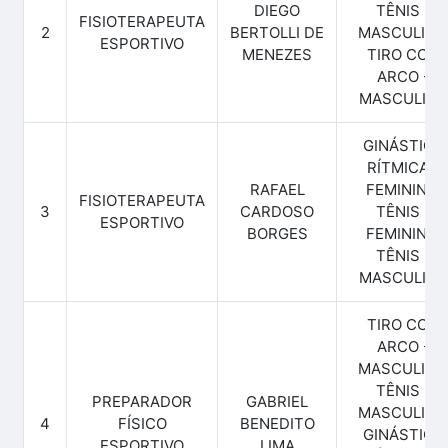
DIEGO
TÊNIS -
FISIOTERAPEUTA
2
BERTOLLI DE
MASCULINO
ESPORTIVO
MENEZES
TIRO COM
ARCO -
MASCULINO
GINÁSTICA
RÍTMICA -
RAFAEL
FEMININO,
FISIOTERAPEUTA
3
CARDOSO
TÊNIS -
ESPORTIVO
BORGES
FEMININO,
TÊNIS -
MASCULINO
TIRO COM
ARCO -
MASCULINO
TÊNIS -
PREPARADOR
GABRIEL
MASCULINO
4
FÍSICO
BENEDITO
GINÁSTICA
ESPORTIVO
LIMA