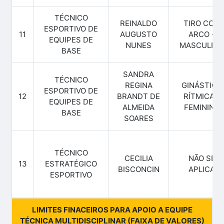
TÉCNICO
REINALDO
TIRO COM
ESPORTIVO DE
11
AUGUSTO
ARCO -
EQUIPES DE
NUNES
MASCULINO
BASE
SANDRA
TÉCNICO
REGINA
GINÁSTICA
ESPORTIVO DE
12
BRANDT DE
RÍTMICA -
EQUIPES DE
ALMEIDA
FEMININO
BASE
SOARES
TÉCNICO
CECILIA
NÃO SE
13
ESTRATÉGICO
BISCONCIN
APLICA
ESPORTIVO
LIMITES FINACEIROS PARA APOIO A EQUIPE
TÉCNICA MULTIDISCIPLINAR (FAIXA DE VALORES)