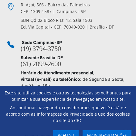
R. Açaí, 566 - Bairro das Palmeiras
CEP: 13092-587 | Campinas - SP
SBN Qd.02 Bloco F, Lt. 12, Sala 1503
Ed. Via Capital - CEP: 70040-020 | Brasília - DF
Sede Campinas-SP
(19) 3794-3750
Subsede Brasília-DF
(61) 2099-2600
Horário de Atendimento presencial,
virtual (e-mail) ou telefônico:
de Segunda à Sexta,
das 8h. às 18h.
Este site utiliza cookies e outras tecnologias semelhantes para
otimizar a sua experiência de navegação em nosso site.
Ao continuar navegando, consideramos que você está de
Footer
acordo com as Informações de Privacidade e uso dos cookies
HOME
no site do CBC.
ACEITAR
MAIS INFORMAÇÕES