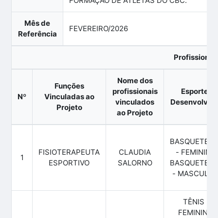
FORMAÇÃO DE ATLETAS DO CBC.
Mês de
FEVEREIRO/2026
Referência
Profissionai
Nome dos
Funções
profissionais
Esportes
Nº
Vinculadas ao
vinculados
Desenvolvid
Projeto
ao Projeto
BASQUETEB
FISIOTERAPEUTA
CLAUDIA
- FEMININO,
1
ESPORTIVO
SALORNO
BASQUETEB
- MASCULIN
TÊNIS -
FEMININO,