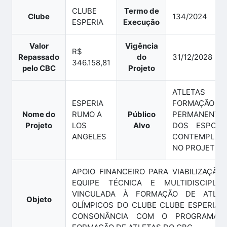
CLUBE
Termo de
Clube
134/2024
ESPERIA
Execução
Valor
Vigência
R$
Repassado
do
31/12/2028
346.158,81
pelo CBC
Projeto
ATLETAS 
ESPERIA
FORMAÇÃO
Nome do
RUMO A
Público
PERMANENTE
Projeto
LOS
Alvo
DOS ESPORT
ANGELES
CONTEMPLAD
NO PROJETO
APOIO FINANCEIRO PARA VIABILIZAÇÃO
EQUIPE TÉCNICA E MULTIDISCIPLINA
VINCULADA À FORMAÇÃO DE ATLET
Objeto
OLÍMPICOS DO CLUBE CLUBE ESPERIA, 
CONSONÂNCIA COM O PROGRAMA 