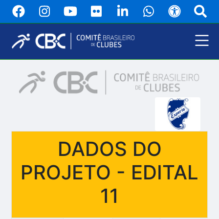
Pular
para
o
conteúdo
principal
Menu
Principal
DADOS DO
PROJETO - EDITAL
11