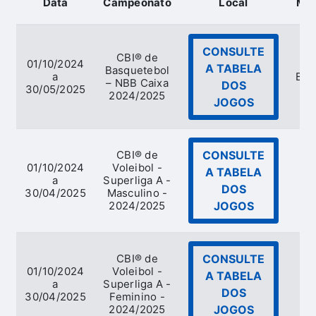
Data
Campeonato
Local
Mod
CONSULTE
CBI® de
01/10/2024
A TABELA
Basquetebol
a
Bas
– NBB Caixa
DOS
30/05/2025
2024/2025
JOGOS
CBI® de
CONSULTE
01/10/2024
Voleibol -
A TABELA
a
Superliga A -
V
DOS
30/04/2025
Masculino -
2024/2025
JOGOS
CBI® de
CONSULTE
01/10/2024
Voleibol -
A TABELA
a
Superliga A -
V
DOS
30/04/2025
Feminino -
2024/2025
JOGOS