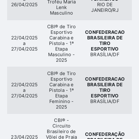
Troféu Maria
26/04/2025
RIO DE
Lenk
JANEIRO/RJ
Masculino
CBI® de Tiro
Esportivo
CONFEDERACAO
22/04/2025
Carabina e
BRASILEIRA DE
a
Pistola - 1ª
TIRO
E
27/04/2025
Etapa
ESPORTIVO
Masculino -
BRASÍLIA/DF
2025
CBI® de Tiro
Esportivo
CONFEDERACAO
22/04/2025
Carabina e
BRASILEIRA DE
a
Pistola - 1ª
TIRO
E
27/04/2025
Etapa
ESPORTIVO
Feminino -
BRASÍLIA/DF
2025
CBI® -
Circuito
Brasileiro de
CONFEDERAÇÃO
23/04/2025
Vôlei de Praia