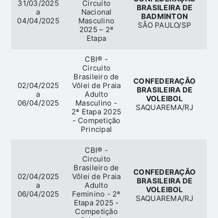
31/03/2025
Circuito
BRASILEIRA DE
a
Nacional
B
BADMINTON
04/04/2025
Masculino
SÃO PAULO/SP
2025 – 2ª
Etapa
CBI® -
Circuito
Brasileiro de
CONFEDERAÇÃO
02/04/2025
Vôlei de Praia
BRASILEIRA DE
a
Adulto
VOLEIBOL
06/04/2025
Masculino -
SAQUAREMA/RJ
2ª Etapa 2025
- Competição
Principal
CBI® -
Circuito
Brasileiro de
CONFEDERAÇÃO
02/04/2025
Vôlei de Praia
BRASILEIRA DE
a
Adulto
VOLEIBOL
06/04/2025
Feminino - 2ª
SAQUAREMA/RJ
Etapa 2025 -
Competição