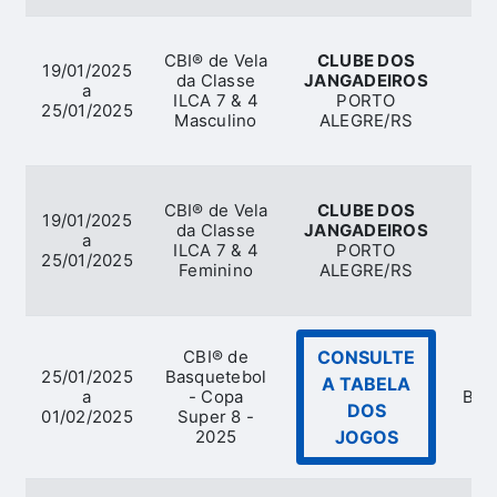
CBI® de Vela
CLUBE DOS
19/01/2025
da Classe
JANGADEIROS
a
ILCA 7 & 4
PORTO
25/01/2025
Masculino
ALEGRE/RS
CBI® de Vela
CLUBE DOS
19/01/2025
da Classe
JANGADEIROS
a
ILCA 7 & 4
PORTO
25/01/2025
Feminino
ALEGRE/RS
CBI® de
CONSULTE
25/01/2025
Basquetebol
A TABELA
a
- Copa
Bas
DOS
01/02/2025
Super 8 -
2025
JOGOS