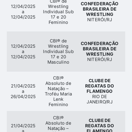
CBI® de
CONFEDERAÇÃO
12/04/2025
Wrestling
BRASILEIRA DE
a
Individual Sub
W
WRESTLING
12/04/2025
17 e 20
NITERÓI/RJ
Feminino
CBI® de
CONFEDERAÇÃO
12/04/2025
Wrestling
BRASILEIRA DE
a
Individual Sub
W
WRESTLING
12/04/2025
17 e 20
NITERÓI/RJ
Masculino
CBI®
CLUBE DE
Absoluto de
21/04/2025
REGATAS DO
Natação –
a
FLAMENGO
Troféu Maria
26/04/2025
RIO DE
Lenk
JANEIRO/RJ
Feminino
CBI®
CLUBE DE
Absoluto de
21/04/2025
REGATAS DO
Natação –
a
FLAMENGO