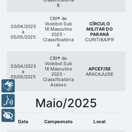
B
CBI® de
Voleibol Sub
CÍRCULO
30/04/2025
16 Masculino
MILITAR DO
a
2025 -
PARANÁ
05/05/2025
Classificatória
CURITIBA/PR
A
CBI® de
Voleibol Sub
30/04/2025
16 Masculino
APCEF/SE
a
2025 -
ARACAJU/SE
05/05/2025
Classificatória
Acesso
Libras
Maio/2025
Voz
+ Acessibilidade
Data
Campeonato
Local
Mo