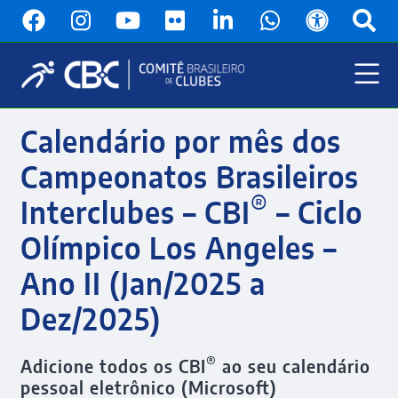
Pular
para
o
conteúdo
principal
Menu
Principal
Calendário por mês dos
Campeonatos Brasileiros
®
Interclubes – CBI
– Ciclo
Olímpico Los Angeles –
Ano II (Jan/2025 a
Dez/2025)
®
Adicione todos os CBI
ao seu calendário
pessoal eletrônico (Microsoft)