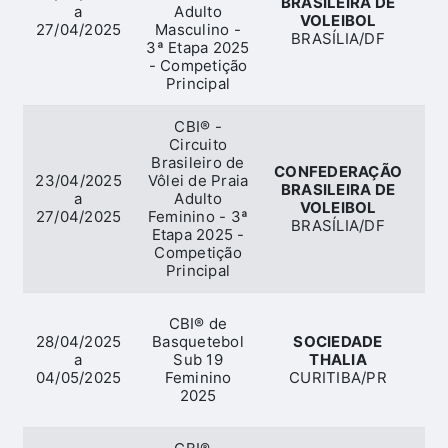
BRASILEIRA DE
a
Adulto
VOLEIBOL
27/04/2025
Masculino -
BRASÍLIA/DF
3ª Etapa 2025
- Competição
Principal
CBI® -
Circuito
Brasileiro de
CONFEDERAÇÃO
23/04/2025
Vôlei de Praia
BRASILEIRA DE
a
Adulto
VOLEIBOL
27/04/2025
Feminino - 3ª
BRASÍLIA/DF
Etapa 2025 -
Competição
Principal
CBI® de
28/04/2025
Basquetebol
SOCIEDADE
a
Sub 19
THALIA
Ba
04/05/2025
Feminino
CURITIBA/PR
2025