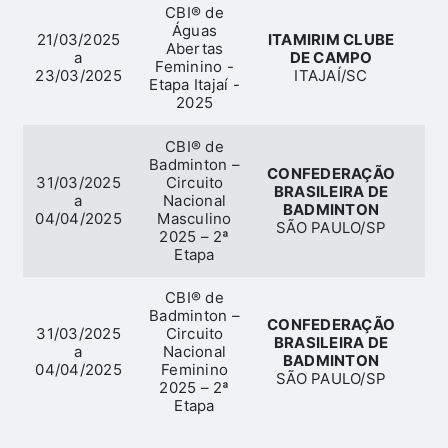
CBI® de
Águas
21/03/2025
ITAMIRIM CLUBE
Abertas
a
DE CAMPO
Feminino -
A
23/03/2025
ITAJAÍ/SC
Etapa Itajaí -
2025
CBI® de
Badminton –
CONFEDERAÇÃO
31/03/2025
Circuito
BRASILEIRA DE
a
Nacional
Ba
BADMINTON
04/04/2025
Masculino
SÃO PAULO/SP
2025 – 2ª
Etapa
CBI® de
Badminton –
CONFEDERAÇÃO
31/03/2025
Circuito
BRASILEIRA DE
a
Nacional
Ba
BADMINTON
04/04/2025
Feminino
SÃO PAULO/SP
2025 – 2ª
Etapa