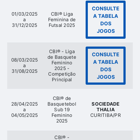
CONSULTE
01/03/2025
CBI® Liga
A TABELA
a
Feminina de
DOS
31/12/2025
Futsal 2025
JOGOS
CBI® - Liga
CONSULTE
de Basquete
08/03/2025
A TABELA
Feminino
a
Ba
2025 -
DOS
31/08/2025
Competição
JOGOS
Principal
CBI® de
28/04/2025
Basquetebol
SOCIEDADE
a
Sub 19
THALIA
Ba
04/05/2025
Feminino
CURITIBA/PR
2025
CBI® -