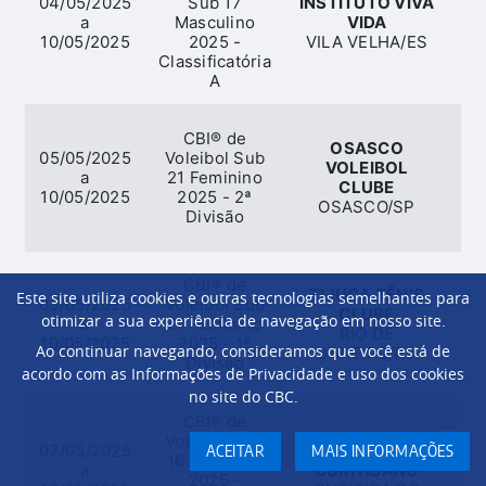
04/05/2025
Sub 17
INSTITUTO VIVA
a
Masculino
VIDA
Ba
10/05/2025
2025 -
VILA VELHA/ES
Classificatória
A
CBI® de
OSASCO
05/05/2025
Voleibol Sub
VOLEIBOL
a
21 Feminino
CLUBE
10/05/2025
2025 - 2ª
OSASCO/SP
Divisão
CBI® de
TIJUCA TÊNIS
Este site utiliza cookies e outras tecnologias semelhantes para
05/05/2025
Voleibol Sub
CLUBE
otimizar a sua experiência de navegação em nosso site.
a
21 Feminino
RIO DE
10/05/2025
2025 - 1ª
Ao continuar navegando, consideramos que você está de
JANEIRO/RJ
Divisão
acordo com as Informações de Privacidade e uso dos cookies
no site do CBC.
CBI® de
Voleibol Sub
07/05/2025
CLUBE
ACEITAR
MAIS INFORMAÇÕES
16 Feminino
a
CURITIBANO
2025 -