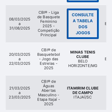
CBI® - Liga
CONSULTE
de Basquete
08/03/2025
A TABELA
Feminino
a
Bas
2025 -
DOS
31/08/2025
Competição
JOGOS
Principal
CBI® de
MINAS TENIS
20/03/2025
Basquetebol
CLUBE
a
- Jogo das
Bas
BELO
22/03/2025
Estrelas -
HORIZONTE/MG
2025
CBI® de
Águas
21/03/2025
ITAMIRIM CLUBE
Abertas
a
DE CAMPO
Masculino -
A
23/03/2025
ITAJAÍ/SC
Etapa Itajaí -
2025