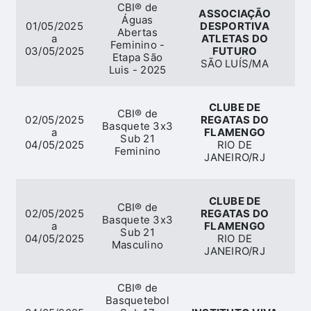
CBI® de
ASSOCIAÇÃO
Águas
01/05/2025
DESPORTIVA
Abertas
a
ATLETAS DO
Feminino -
03/05/2025
FUTURO
Etapa São
SÃO LUÍS/MA
Luis - 2025
CLUBE DE
CBI® de
02/05/2025
REGATAS DO
Basquete 3x3
B
a
FLAMENGO
Sub 21
04/05/2025
RIO DE
Feminino
JANEIRO/RJ
CLUBE DE
CBI® de
02/05/2025
REGATAS DO
Basquete 3x3
B
a
FLAMENGO
Sub 21
04/05/2025
RIO DE
Masculino
JANEIRO/RJ
CBI® de
Basquetebol