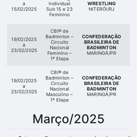
a
Individual
WRESTLING
Wr
15/02/2025
Sub 15 e 23
NITERÓI/RJ
Feminino
CBI® de
Badminton –
CONFEDERAÇÃO
19/02/2025
Circuito
BRASILEIRA DE
a
Ba
Nacional
BADMINTON
23/02/2025
Feminino –
MARINGÁ/PR
1ª Etapa
CBI® de
Badminton –
CONFEDERAÇÃO
19/02/2025
Circuito
BRASILEIRA DE
a
Ba
Nacional
BADMINTON
23/02/2025
Masculino –
MARINGÁ/PR
1ª Etapa
Março/2025