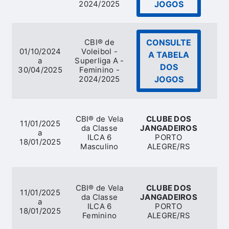
2024/2025
JOGOS
CBI® de
CONSULTE
01/10/2024
Voleibol -
A TABELA
a
Superliga A -
V
DOS
30/04/2025
Feminino -
2024/2025
JOGOS
CBI® de Vela
CLUBE DOS
11/01/2025
da Classe
JANGADEIROS
a
ILCA 6
PORTO
18/01/2025
Masculino
ALEGRE/RS
CBI® de Vela
CLUBE DOS
11/01/2025
da Classe
JANGADEIROS
a
ILCA 6
PORTO
18/01/2025
Feminino
ALEGRE/RS