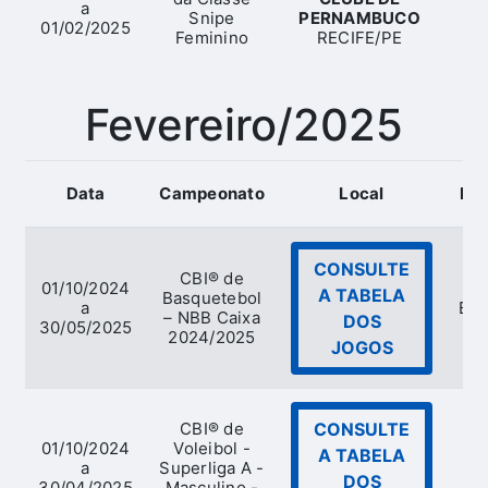
a
Snipe
PERNAMBUCO
01/02/2025
Feminino
RECIFE/PE
Fevereiro/2025
Data
Campeonato
Local
Mo
CONSULTE
CBI® de
01/10/2024
A TABELA
Basquetebol
a
Bas
– NBB Caixa
DOS
30/05/2025
2024/2025
JOGOS
CBI® de
CONSULTE
01/10/2024
Voleibol -
A TABELA
a
Superliga A -
V
DOS
30/04/2025
Masculino -