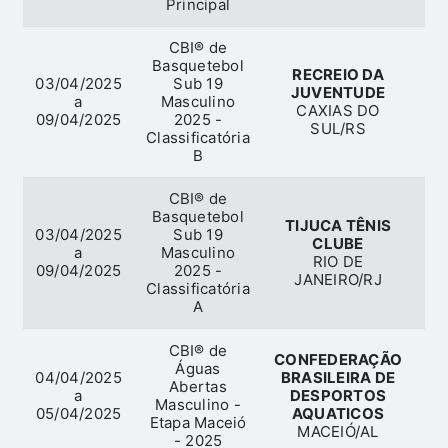
Principal
CBI® de
Basquetebol
RECREIO DA
03/04/2025
Sub 19
JUVENTUDE
a
Masculino
Ba
CAXIAS DO
09/04/2025
2025 -
SUL/RS
Classificatória
B
CBI® de
Basquetebol
TIJUCA TÊNIS
03/04/2025
Sub 19
CLUBE
a
Masculino
Ba
RIO DE
09/04/2025
2025 -
JANEIRO/RJ
Classificatória
A
CBI® de
CONFEDERAÇÃO
Águas
04/04/2025
BRASILEIRA DE
Abertas
a
DESPORTOS
Masculino -
05/04/2025
AQUATICOS
Etapa Maceió
MACEIÓ/AL
- 2025