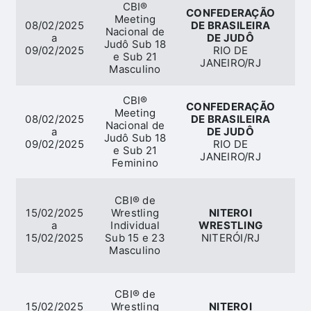
CBI®
CONFEDERAÇÃO
Meeting
08/02/2025
DE BRASILEIRA
Nacional de
a
DE JUDÔ
Judô Sub 18
09/02/2025
RIO DE
e Sub 21
JANEIRO/RJ
Masculino
CBI®
CONFEDERAÇÃO
Meeting
08/02/2025
DE BRASILEIRA
Nacional de
a
DE JUDÔ
Judô Sub 18
09/02/2025
RIO DE
e Sub 21
JANEIRO/RJ
Feminino
CBI® de
15/02/2025
Wrestling
NITEROI
a
Individual
WRESTLING
Wr
15/02/2025
Sub 15 e 23
NITERÓI/RJ
Masculino
CBI® de
15/02/2025
Wrestling
NITEROI