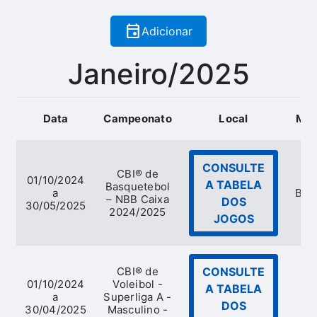
event
Adicionar
Janeiro/2025
Data
Campeonato
Local
Mod
CONSULTE
CBI® de
01/10/2024
A TABELA
Basquetebol
a
Bas
– NBB Caixa
DOS
30/05/2025
2024/2025
JOGOS
CBI® de
CONSULTE
01/10/2024
Voleibol -
A TABELA
a
Superliga A -
V
DOS
30/04/2025
Masculino -