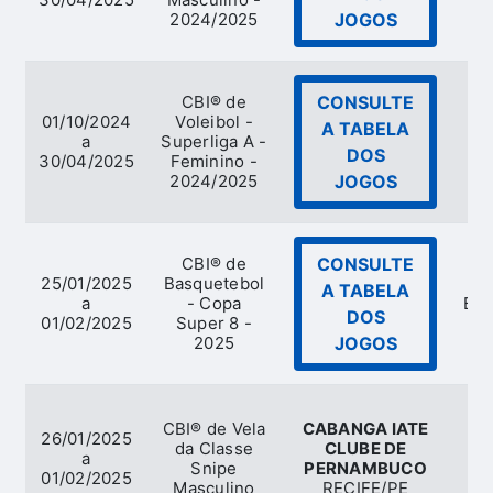
2024/2025
JOGOS
CBI® de
CONSULTE
01/10/2024
Voleibol -
A TABELA
a
Superliga A -
V
DOS
30/04/2025
Feminino -
2024/2025
JOGOS
CBI® de
CONSULTE
25/01/2025
Basquetebol
A TABELA
a
- Copa
Bas
DOS
01/02/2025
Super 8 -
2025
JOGOS
CBI® de Vela
CABANGA IATE
26/01/2025
da Classe
CLUBE DE
a
Snipe
PERNAMBUCO
01/02/2025
Masculino
RECIFE/PE