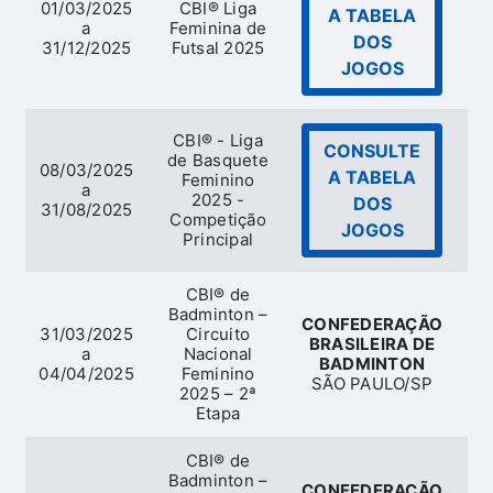
01/03/2025
CBI® Liga
A TABELA
a
Feminina de
DOS
31/12/2025
Futsal 2025
JOGOS
CBI® - Liga
CONSULTE
de Basquete
08/03/2025
A TABELA
Feminino
a
Ba
2025 -
DOS
31/08/2025
Competição
JOGOS
Principal
CBI® de
Badminton –
CONFEDERAÇÃO
31/03/2025
Circuito
BRASILEIRA DE
a
Nacional
B
BADMINTON
04/04/2025
Feminino
SÃO PAULO/SP
2025 – 2ª
Etapa
CBI® de
Badminton –
CONFEDERAÇÃO